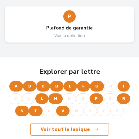
P
Plafond de garantie
Voir la définition
Explorer par lettre
A
B
C
D
E
F
G
H
I
J
K
L
M
N
O
P
Q
R
S
T
U
V
W
X
Y
Z
Voir tout le lexique